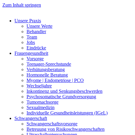
Zum Inhalt springen
Unsere Praxis
Unsere Werte
Behandler
Team
Jobs
Eindrücke
Frauengesundheit
Vorsorge
Teenager-Sprechstunde
Verhütungsberatung
Hormonelle Beratung
Myome | Endometriose | PCO
Wechseljahre
Inkontinenz und Senkungsbeschwerden
Psychosomatische Grundversorgung
Tumornachsorge
Sexualmedizin
Individuelle Gesundheitsleistungen (IGeL)
Schwangerschaft
Schwangerschaftsvorsorge
Betreuung von Risikoschwangerschaften
Ultraschalluntersuchungen