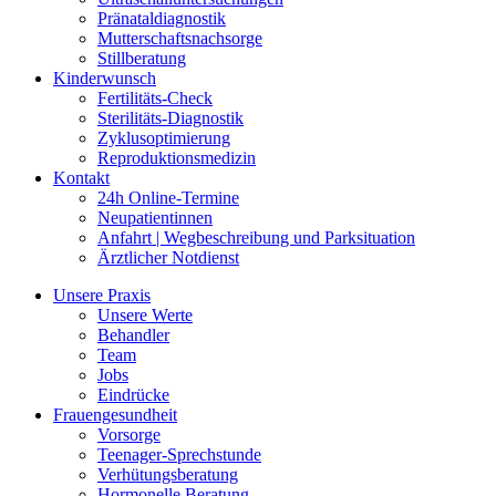
Pränataldiagnostik
Mutterschaftsnachsorge
Stillberatung
Kinderwunsch
Fertilitäts-Check
Sterilitäts-Diagnostik
Zyklusoptimierung
Reproduktionsmedizin
Kontakt
24h Online-Termine
Neupatientinnen
Anfahrt | Wegbeschreibung und Parksituation
Ärztlicher Notdienst
Unsere Praxis
Unsere Werte
Behandler
Team
Jobs
Eindrücke
Frauengesundheit
Vorsorge
Teenager-Sprechstunde
Verhütungsberatung
Hormonelle Beratung