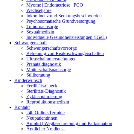
Myome | Endometriose | PCO
Wechseljahre
Inkontinenz und Senkungsbeschwerden
Psychosomatische Grundversorgung
Tumornachsorge
Sexualmedizin
Individuelle Gesundheitsleistungen (IGeL)
Schwangerschaft
Schwangerschaftsvorsorge
Betreuung von Risikoschwangerschaften
Ultraschalluntersuchungen
Pränataldiagnostik
Mutterschaftsnachsorge
Stillberatung
Kinderwunsch
Fertilitäts-Check
Sterilitäts-Diagnostik
Zyklusoptimierung
Reproduktionsmedizin
Kontakt
24h Online-Termine
Neupatientinnen
Anfahrt | Wegbeschreibung und Parksituation
Ärztlicher Notdienst