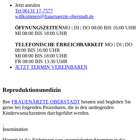
Jetzt anrufen
Tel 06131 17-7577
willkommen@frauenaerzte-oberstadt.de
ÖFFNUNGSZEITEN
MO | DI | DO
08:00 BIS 16:00 UHR
MI
08:00 BIS 18:00 UHR
TELEFONISCHE ERREICHBARKEIT
MO | DI | DO
08:00 BIS 16:00 UHR
MI
08:00 BIS 18:00 UHR
FR
08:00 BIS 13:30 UHR
JETZT TERMIN VEREINBAREN
Reproduktions­medizin
Ihre
FRAUENÄRZTE OBERSTADT
beraten und begleiten Sie
gerne bei folgenden Prozeduren, die in den umliegenden
Kinderwunschzentren durchgeführt werden.
.
Insemination
Hiermit ist das Einbringen von angereicherten Spermien in das